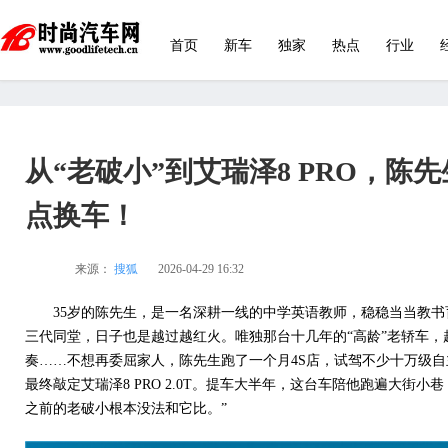
首页
新车
独家
热点
行业
从“老破小”到艾瑞泽8 PRO，陈
点换车！
来源：
搜狐
2026-04-29 16:32
35岁的陈先生，是一名深耕一线的中学英语教师，稳稳当当教
三代同堂，日子也是越过越红火。唯独那台十几年的“高龄”老轿车，
奏……不想再委屈家人，陈先生跑了一个月4S店，试驾不少十万级
最终敲定艾瑞泽8 PRO 2.0T。提车大半年，这台车陪他跑遍大街小
之前的老破小根本没法和它比。”