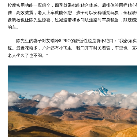
按摩实用功能一应俱全，四季驾乘都能贴合体感。后排体验同样贴心
佳，高效减震，老人上车就能休憩，孩子可以安稳睡觉玩耍，全程放松
盘调校也让陈先生惊喜，过减速带和乡间坑洼路时车身稳当，颠簸感
的车。
陈先生的妻子对艾瑞泽8 PRO的舒适性也是赞不绝口：“我必须实
统。最近花粉多，户外还有小飞虫，我们开车时关着窗，车里也一直
老人坐久了也不闷。”