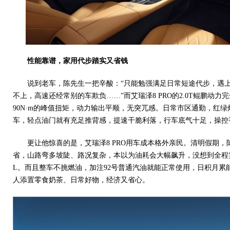
性能靠谱，
家用代步踏实又省钱
说到老车，陈先生一把辛酸：“只能勉强满足日常短途代步，遇
不上，高速还经常别的车欺负……”而艾瑞泽8 PRO的2.0T鲲鹏动力完
90N·m的峰值扭矩，动力输出平顺，无突兀感。日常市区通勤，红
车，轻点油门就有充足推背感，提速干脆利落，行车底气十足，操控
更让他惊喜的是，艾瑞泽8 PRO用车成本格外亲民。清明假期
省，山路弯多坡陡、路况复杂，本以为油耗会大幅飙升，没想到全程
L。而且整车不挑燃油，加注92号普通汽油就能正常使用，日积月累
人添置零食奶茶、日常好物，经济又省心。