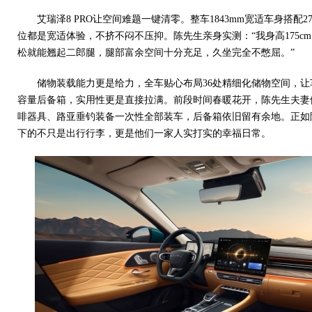
艾瑞泽8 PRO让空间难题一键清零。整车1843mm宽适车身搭配2
位都是宽适体验，不挤不闷不压抑。陈先生亲身实测：“我身高175c
松就能翘起二郎腿，腿部富余空间十分充足，久坐完全不憋屈。”
储物装载能力更是给力，全车贴心布局36处精细化储物空间，让车
容量后备箱，实用性更是直接拉满。前段时间春暖花开，陈先生夫妻
啡器具、路亚垂钓装备一次性全部装车，后备箱依旧留有余地。正如陈
下的不只是出行行李，更是他们一家人实打实的幸福日常。