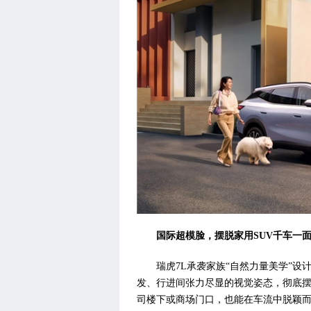
时尚汽车网
国际超模脸，摆脱家用SUV千车一
瑞虎7L承袭家族“自然力量美学”
发、行进间张力尽显的视觉姿态，彻底摆
司楼下或商场门口，也能在车流中脱颖