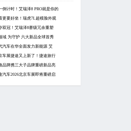
一倒计时！艾瑞泽8 PRO就是你的
看更要好坐！瑞虎7L超模脸外观
夺双冠！艾瑞泽8赛级冗余重塑
领域 为守护 六大新品全球首秀
代汽车在华全面发力新能源 艾
京车展捷途又上新了！捷途旅行
旗品牌携三大子品牌重磅新品亮
途汽车2026北京车展即将重磅启