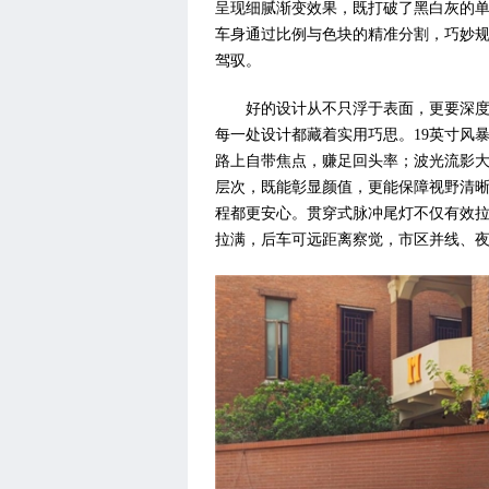
呈现细腻渐变效果，既打破了黑白灰的
车身通过比例与色块的精准分割，巧妙规
驾驭。
好的设计从不只浮于表面，更要深度
每一处设计都藏着实用巧思。19英寸风
路上自带焦点，赚足回头率；波光流影
层次，既能彰显颜值，更能保障视野清
程都更安心。贯穿式脉冲尾灯不仅有效
拉满，后车可远距离察觉，市区并线、