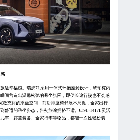
质感
旅途幸福感。瑞虎7L采用一体式环抱座舱设计，琥珀棕内
，瞬间营造出温馨松弛的乘坐氛围，即便长途行驶也不会感
带来宽敞充裕的乘坐空间，前后排座椅舒展不局促，全家出行
舒适的乘坐姿态，告别旅途拥挤不适。639L-1417L灵活
婴儿车、露营装备、全家行李等物品，都能一次性轻松装