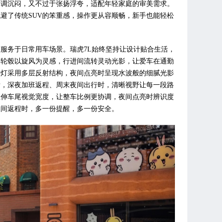
单调沉闷，又不过于张扬浮夸，适配年轻家庭的审美需求。
避了传统SUV的笨重感，操作更从容顺畅，新手也能轻松
服务于日常用车场景。瑞虎7L始终坚持让设计贴合生活，
暴轮毂以旋风为灵感，行进间流转灵动光影，让爱车在通勤
大灯采用多层反射结构，夜间点亮时呈现水波般的细腻光影
晰，深夜加班返程、周末夜间出行时，清晰视野让每一段路
拉伸车尾视觉宽度，让整车比例更协调，夜间点亮时辨识度
夜间返程时，多一份提醒，多一份安全。