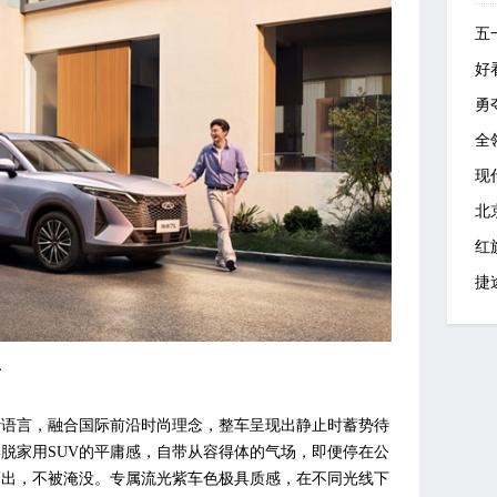
五
好
勇
全
现
北
红
捷
面
设计语言，融合国际前沿时尚理念，整车呈现出静止时蓄势待
脱家用SUV的平庸感，自带从容得体的气场，即便停在公
而出，不被淹没。专属流光紫车色极具质感，在不同光线下