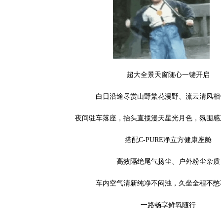
超大全景天窗随心一键开启
白日沿途尽赏山野繁花漫野、流云清风相
夜间驻车落座，抬头直揽漫天星光月色，氛围感
搭配C-PURE净立方健康座舱
高效隔绝尾气扬尘、户外粉尘杂质
车内空气清新纯净不闷浊，久坐全程不憋
一路畅享鲜氧随行