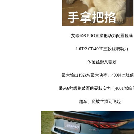
艾瑞泽8 PRO直接把动力配置拉满
1.6T/2.0T/400T三款鲲鹏动力
体验丝滑又强劲
最大输出192kW最大功率、400N·m峰
带来6秒级别破百的硬核实力（400T巅峰
超车、爬坡丝滑到飞起！