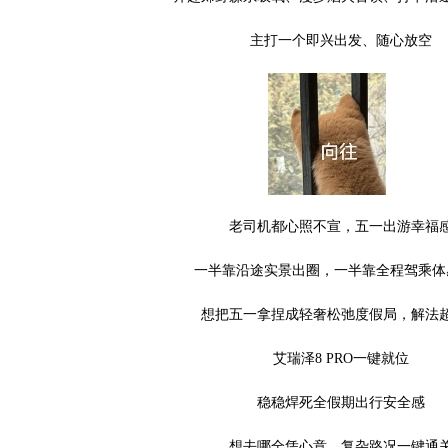
主打一个即兴出发、随心放空
时尚汽车网
老司机都心照不宣，五一出游幸福
一半靠沿途实景出圈，一半靠全程驾乘体
想把五一拿捏成轻奢松弛度假局，解法
艾瑞泽8 PRO一键就位
稳稳焊死全假期出行安全感
想去哪全凭心意，复杂路况一键通