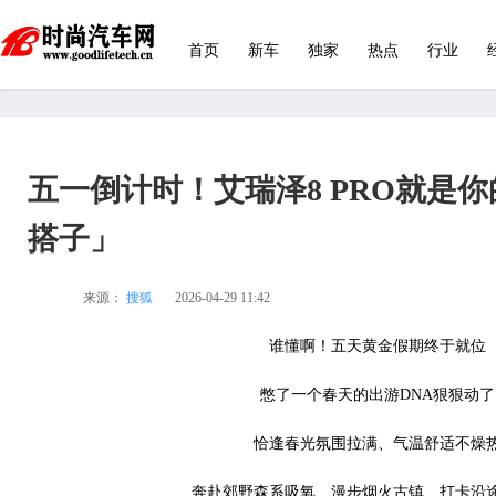
首页
新车
独家
热点
行业
五一倒计时！艾瑞泽8 PRO就是
搭子」
来源：
搜狐
2026-04-29 11:42
谁懂啊！五天黄金假期终于就位
憋了一个春天的出游DNA狠狠动了
恰逢春光氛围拉满、气温舒适不燥
奔赴郊野森系吸氧、漫步烟火古镇、打卡沿