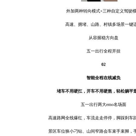
外加两种转向模式+三种自定义驾驶
高速、拥堵、山路、村镇多场景一键
从容握稳方向盘
五一出行全程开挂
02
智能全程在线减负
堵车不用硬扛，开车不用硬熬，轻松躺平
五一出行两大emo名场面
高速路网全线爆红，车流走走停停，脚踩刹车
景区车位狭小刁钻、山间窄路会车束手束脚，