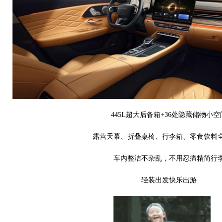
445L超大后备箱+36处隐藏储物小空
露营天幕、折叠桌椅、行李箱、零食饮料
车内整洁不杂乱，不用忍痛精简行
轻装出发快乐出游