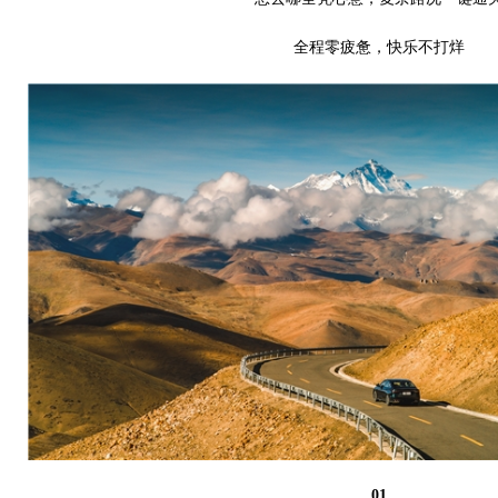
全程零疲惫，快乐不打烊
01