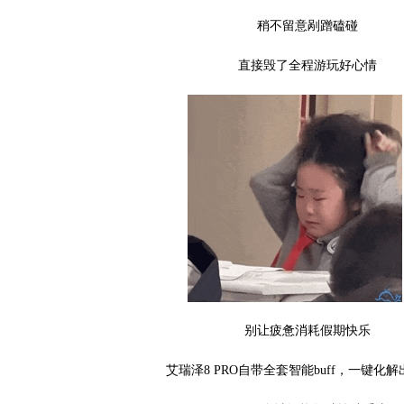
稍不留意剐蹭磕碰
直接毁了全程游玩好心情
别让疲惫消耗假期快乐
艾瑞泽8 PRO自带全套智能buff，一键化