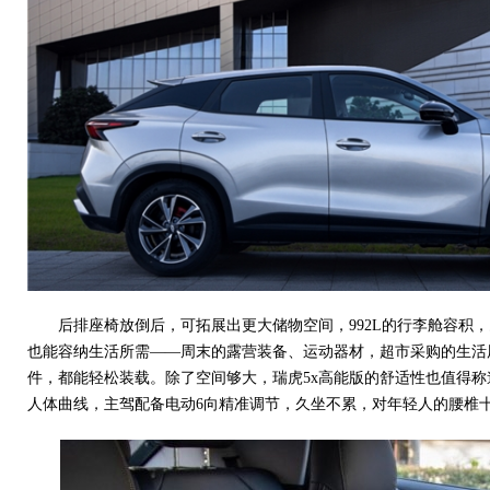
后排座椅放倒后，可拓展出更大储物空间，992L的行李舱容积
也能容纳生活所需——周末的露营装备、运动器材，超市采购的生活
件，都能轻松装载。除了空间够大，瑞虎5x高能版的舒适性也值得
人体曲线，主驾配备电动6向精准调节，久坐不累，对年轻人的腰椎