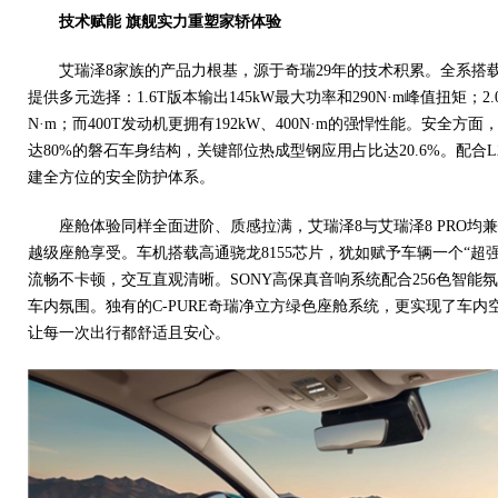
技术赋能
旗舰实力重塑家轿体验
艾瑞泽8家族的产品力根基，源于奇瑞29年的技术积累。全系搭
提供多元选择：1.6T版本输出145kW最大功率和290N·m峰值扭矩；2.0
N·m；而400T发动机更拥有192kW、400N·m的强悍性能。安全方
达80%的磐石车身结构，关键部位热成型钢应用占比达20.6%。配合
建全方位的安全防护体系。
座舱体验同样全面进阶、质感拉满，艾瑞泽8与艾瑞泽8 PRO均
越级座舱享受。车机搭载高通骁龙8155芯片，犹如赋予车辆一个“超
流畅不卡顿，交互直观清晰。SONY高保真音响系统配合256色智能
车内氛围。独有的C-PURE奇瑞净立方绿色座舱系统，更实现了车
让每一次出行都舒适且安心。