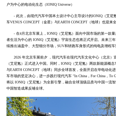
户为中心的电动化生态（IONIQ Universe）
- 此次，由现代汽车中国本土设计中心主导设计的IONIQ（艾
时尚汽车网
车VENUS CONCEPT（金星）与EARTH CONCEPT（地球）也迎
- 在4月北京车展上，IONIQ（艾尼氪）面向中国市场的第一
者生活为中心的 IONIQ（艾尼氪）宇宙生态也将正式开启。未来三年
续推出涵盖中、大型细分市场，SUV和轿跑车身形式的纯电及增程车
2026 年北京车展前夕 ，现代汽车在现代汽车文化中心（北京）宣
（艾尼氪）正式进入中国。同时，IONIQ（艾尼氪）两款新能源概念车VE
与EARTH CONCEPT（地球）同步全球首发，全面开启在华电动
车市场的坚定决心，进一步践行现代汽车 “In China，For China，To
将以 IONIQ（艾尼氪）为全新引擎，融合全球顶级品质与中国一流
中国智造成果反哺全球。