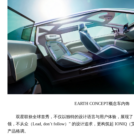
EARTH CONCEPT概念车内饰
双星联袂全球首秀，不仅以独特的设计语言与用户体验，展现了 IO
领，不从众（Lead, don’t follow）” 的设计追求，更构筑起 ION
产品格调。