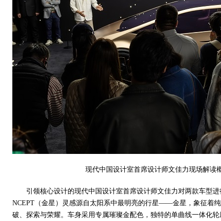
现代中国设计室首席设计师文佳力现场解读
引领核心设计的现代中国设计室首席设计师文佳力对两款车型进行了
NCEPT（金星）灵感源自太阳系中最明亮的行星——金星，象征着
破、探索与荣耀。车身采用专属璀璨金配色，独特的单曲线一体化轮