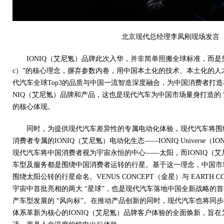
北京现代总经理李凤刚现场发言
IONIQ（艾尼氪）品牌此次入华，并非简单照搬全球标准，而是坚持“以
c）”的核心理念，摒弃参数内卷，用中国本土化的技术、本土化的人
代汽车全球Top3的品质与中国一流智造深度融合，为中国消费者打造
NIQ（艾尼氪）品牌和产品，这也是现代汽车为中国市场量身打造的 
的核心体现。
同时，为提供现代汽车差异性的专属电动化体验，现代汽车将围
消费者专属的IONIQ（艾尼氪）电动化生态——IONIQ Universe（
现代汽车将中国消费者视为宇宙永恒的中心——太阳，而IONIQ（
车型及服务都是围绕中国消费者运转的行星。基于这一理念，中国市场
围绕太阳公转的行星命名。VENUS CONCEPT（金星）与 EARTH CO
宇宙中首批亮相的两大 “星球”，也是现代汽车落地中国全新战略的
产车型发展的 “风向标”。在推动产品创新的同时，现代汽车也将同
体系革新为核心的IONIQ（艾尼氪）品牌客户体验的全面焕新，旨