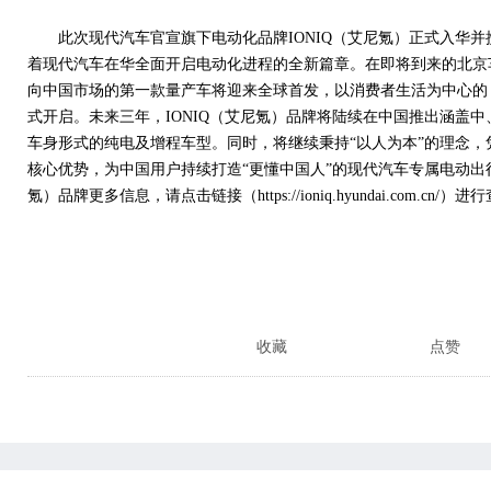
此次现代汽车官宣旗下电动化品牌IONIQ（艾尼氪）正式入华
着现代汽车在华全面开启电动化进程的全新篇章。在即将到来的北京车
向中国市场的第一款量产车将迎来全球首发，以消费者生活为中心的 I
式开启。未来三年，IONIQ（艾尼氪）品牌将陆续在中国推出涵盖中
车身形式的纯电及增程车型。同时，将继续秉持“以人为本”的理念，
核心优势，为中国用户持续打造“更懂中国人”的现代汽车专属电动出行
氪）品牌更多信息，请点击链接（https://ioniq.hyundai.com.cn/）
收藏
点赞