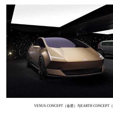
VENUS CONCEPT（金星）与EARTH CONCE