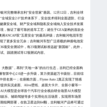
河完整继承吉利“安全世家”基因。12月12日，吉利全球
全域安全2.0"技术体系下，安全技术得到全面进阶。行业
、健康安全域、财产安全域和隐私安全域纳入安全技术发展
境，验证了最可靠的造车工艺：诞生于GEA架构的首款全
澳洲ANCAP双“五星安全”的最高评级；吉利银河电混车型
实现了更多安全冗余；吉利银河车型广泛搭载的神盾电池安
6项安全测试中，有23项测试标准远超“新国标”，此外，
试、踩踏测试等12项测试内容。
、大数据”，再到“天地一体”的出行生态，吉利已经全面构
星睿智算中心2.0进一步升级，算力资源超万卡级别，目前综
企中排名第一；在座舱方面，Flyme Auto 2真正实现了情感
提供实况桌面、Alive壁纸、桌面大卡片、全新小窗等一
AI大模型是全球首个汽车行业全栈自研全场景AI大模型
AI娱乐、辅助驾驶等多个实用化生活场景，实现用车场景
期组网部署，在轨卫星达到64颗，吉利银河产品将可通过