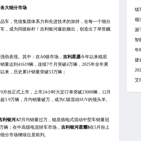
领各大细分市场
续
领
精品车，凭借集团体系力和先进技术的加持，在每一个细分
品车，成为同级标杆！吉利银河爆款频出，创造出了举世瞩
源
智
年
续强劲表现。其中：在A0级市场，
吉利星愿
今年以来稳居
捷
量达到41619辆，连续7个月突破4万辆，2025年全年累
2
市以来，历史累计销量突破53万辆；
艾
9月份正式上市，上市24小时大定订单突破23000辆，12月
量超3.9万辆，月均销量破万，成为C级混动SUV的领头羊。
吉利银河A7
月均销量过万，稳居插电式混动中型车销量冠
5万辆；在中高级电混轿车市场，
吉利银河星耀8
在5月份上
，在细分市场继续位居前列。