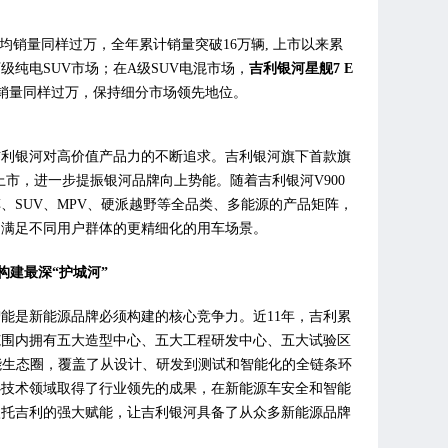
均销量同样过万，全年累计销量突破16万辆, 上市以来累
级纯电SUV市场；在A级SUV电混市场，
吉利银河星舰7 E
月均销量同样过万，保持细分市场领先地位。
吉利银河对高价值产品力的不断追求。吉利银河旗下首款旗
季度上市，进一步提振银河品牌向上势能。随着吉利银河V900
、SUV、MPV、硬派越野等全品类、多能源的产品矩阵，
，满足不同用户群体的更精细化的用车场景。
构建
最深“护城河”
能是新能源品牌必须构建的核心竞争力。近11年，吉利累
围内拥有‌五大造型中心‌、‌五大工程研发中心‌、‌五大试验区
I智能生态圈‌，覆盖了从设计、研发到测试和智能化的全链条环
心技术领域取得了行业领先的成果，在新能源车安全和智能
依托吉利的强大赋能，让吉利银河具备了从众多新能源品牌