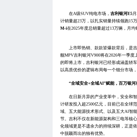
在A级SUV纯电市场，
吉利银河E5
月
计销量超23万，以扎实销量持续领跑15万
M-
i
在2025年度总销量超过13万辆，
上市即热销、款款皆爆款背后，是
舰MPV吉利银河V900将在2026年一
的即将上市，吉利银河已经形成涵盖轿车
以高质优价的逻辑布局每一个细分市场
“
全域安全+
全域
AI
”赋能
，
百万
银河
在日新月异的产业变革中，安全和智
计研发投入超2500亿元，目前已在全球范
域‌、‌五大能源技术形式、‌以及‌五大A
节。吉利不仅在新能源架构和三电等核
化领域更是不遗余力的持续深耕，正是
中脱颖而出的独有优势。