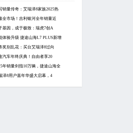
写销量传奇：艾瑞泽8家族2025热
涨全市场！吉利银河全年销量近
于基因，成于极致：瑞虎7创A
能体验升级 捷途山海L7 PLUS新增
终奖别乱花：买台艾瑞泽8过向
途汽车年终庆典！自由者享20
025年销量剑指10万辆，捷途山海全
瑞泽8用户嘉年华盛大启幕，4