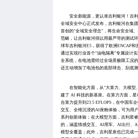
安全新能源，更认准吉利银河！吉利银
全域安全中心正式发布，吉利银河在集团“
首创的“全域安全理念”，将生命安全域
范畴，让吉利银河得以用最严苛的测试环
球车吉利银河E5，获得了欧洲ENCAP和
通过实现行业首个“油电隔离”专属设计
全系统，在电池需经过全场景极限工况的3
还主动增加了电池包的底部球击、刮底测
在智能化方面，从“大算力、大模型
建了 AI 科技的新基座。在算力方面，
合算力提升到23.5 EFLOPS，在中国车
交互、全维沉浸的AI座舱体验，可为用户
系列创新体验；在大模型方面，吉利星睿
的，涵盖情感交互、AI用车、AI出行、
模型全覆盖；此外，吉利星座也已完成一