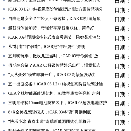
日期：
iCAR 03 L2++纯视觉高阶智能驾驶辅助方案智慧满分
日期：
自由还是安全？年轻人不做选择，iCAR 03打造超预
日期：
超智能体验加持，奇瑞舒享家智趣双优，简单好
日期：
iCAR 03超预期操控花式表白母亲节，陪她柴米油盐
日期：
从“制造”到“创造”，iCAR把“年轻属性”弄明
日期：
五月嗨玩季，撒欢儿正当时，iCAR 03带你解锁“放
日期：
假期综合征？iCAR 03解锁智慧娱乐出行，惬意状态
日期：
“人从众叕”模式即将开启，iCAR 03高颜值强动力
日期：
五一出游必备！iCAR 03 L2++纯视觉高阶智能驾驶辅
日期：
GEA全球智能新能源架构、AI数字底盘等亮相 吉利
日期：
三明治结构10mm电池防护装甲，iCAR 03超强电池防护
日期：
8+X全路况驾驶模式，iCAR 03将“野”贯彻到底
日期：
“快乐小冰 青春出道”奇瑞新能源团购会即将开
日期：
独创全铝多腔笼式车身，iCAR 03“轻”装上阵才更